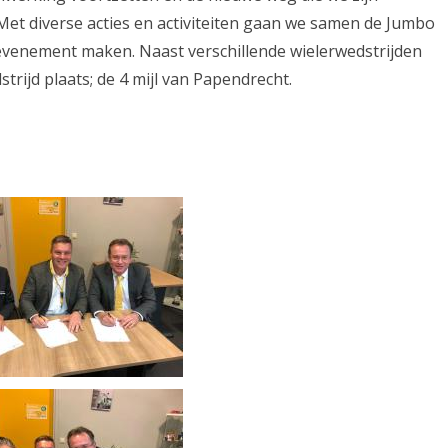
hoofdsponsor
et diverse acties en activiteiten gaan we samen de Jumbo
venement maken. Naast verschillende wielerwedstrijden
Ronde
trijd plaats; de 4 mijl van Papendrecht.
van
Papendrecht