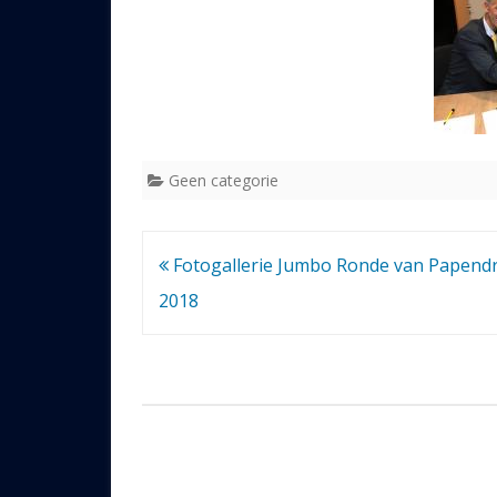
Geen categorie
Bericht
Fotogallerie Jumbo Ronde van Papend
navigatie
2018