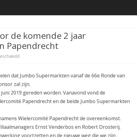
de
inhoud
or de komende 2 jaar
n Papendrecht
voor
geschakeld
Jumbo
elen dat Jumbo Supermarkten vanaf de 66e Ronde van
Supermarkten
sor zal zijn.
voor
 juni 2019 gereden worden. Vanavond vond de
de
ielercomité Papendrecht en de beide Jumbo Supermarkten
komende
 namens Wielercomité Papendrecht de overeenkomst.
2
liaalmanagers Ernst Venderbos en Robert Drosterij.
jaar
erking voortzetten en de nieuwe weg die we zijn