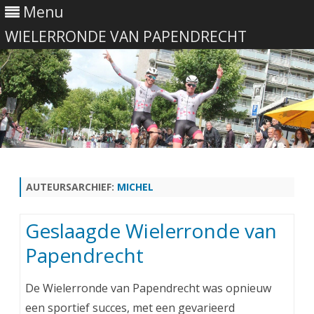
Menu
WIELERRONDE VAN PAPENDRECHT
Ga
direct
naar
de
AUTEURSARCHIEF:
MICHEL
inhoud
Geslaagde Wielerronde van
Papendrecht
De Wielerronde van Papendrecht was opnieuw
een sportief succes, met een gevarieerd