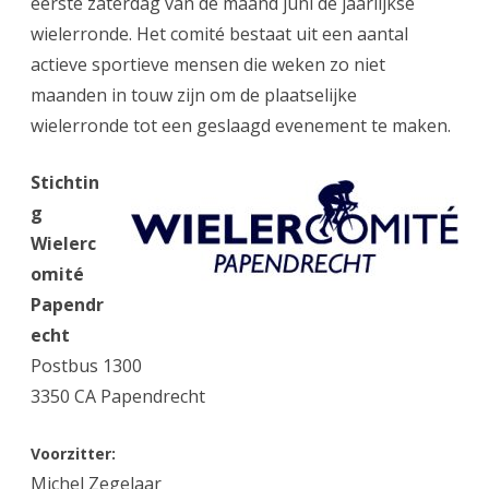
eerste zaterdag van de maand juni de jaarlijkse
wielerronde. Het comité bestaat uit een aantal
actieve sportieve mensen die weken zo niet
maanden in touw zijn om de plaatselijke
wielerronde tot een geslaagd evenement te maken.
Stichtin
g
Wielerc
omité
Papendr
echt
Postbus 1300
3350 CA Papendrecht
Voorzitter:
Michel Zegelaar