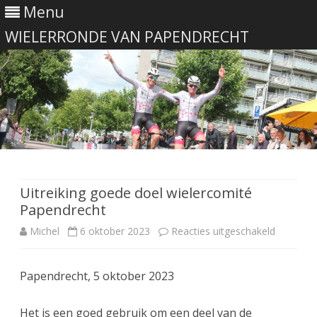
Menu
WIELERRONDE VAN PAPENDRECHT
Ga
direct
naar
de
Uitreiking goede doel wielercomité
inhoud
Papendrecht
voor
Michel
6 oktober 2023
Reacties uitgeschakeld
Uitreiking
Papendrecht, 5 oktober 2023
goede
doel
Het is een goed gebruik om een deel van de