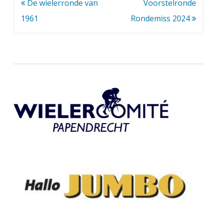
Bericht
De wielerronde van
Voorstelronde
navigatie
1961
Rondemiss 2024