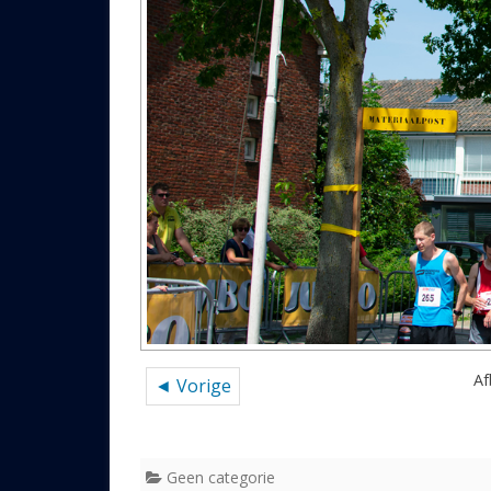
Af
◄ Vorige
Geen categorie