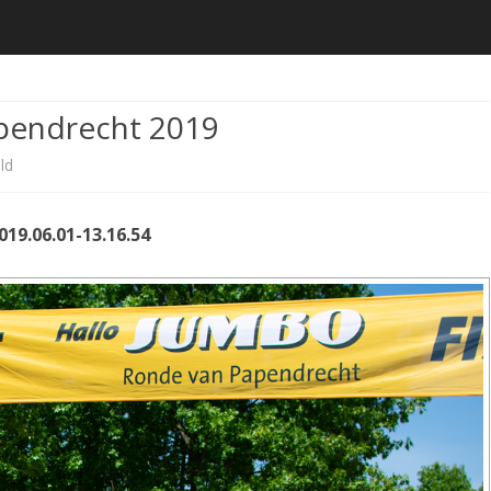
de
inhoud
apendrecht 2019
voor
ld
Fotogalerij
019.06.01-13.16.54
4
Mijl
van
Papendrecht
2019