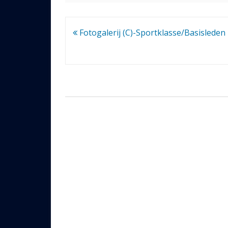
Bericht
Fotogalerij (C)-Sportklasse/Basisleden
navigatie