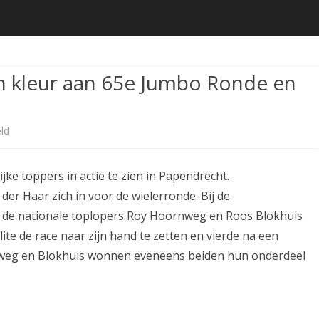
de
inhoud
n kleur aan 65e Jumbo Ronde en
voor
ld
Landelijke
ke toppers in actie te zien in Papendrecht.
toppers
 der Haar zich in voor de wielerronde. Bij de
geven
ch de nationale toplopers Roy Hoornweg en Roos Blokhuis
kleur
Elite de race naar zijn hand te zetten en vierde na een
nweg en Blokhuis wonnen eveneens beiden hun onderdeel
aan
65e
Jumbo