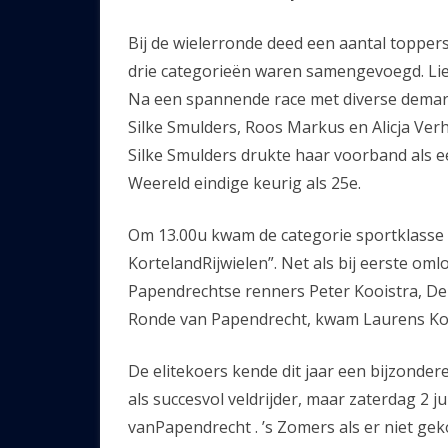
Bij de wielerronde deed een aantal toppe
drie categorieën waren samengevoegd. Lief
Na een spannende race met diverse demarra
Silke Smulders, Roos Markus en Alicja Ver
Silke Smulders drukte haar voorband als e
Weereld eindige keurig als 25e.
Om 13.00u kwam de categorie sportklasse 1
KortelandRijwielen”. Net als bij eerste o
Papendrechtse renners Peter Kooistra, Den
Ronde van Papendrecht, kwam Laurens Kost
De elitekoers kende dit jaar een bijzonder
als succesvol veldrijder, maar zaterdag 2 
vanPapendrecht . ’s Zomers als er niet gek