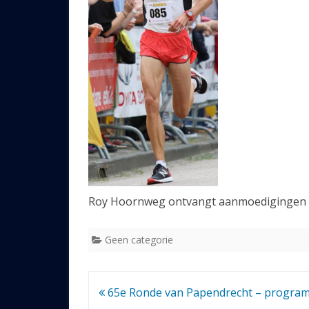
Roy Hoornweg ontvangt aanmoedigingen bi
Geen categorie
Bericht
65e Ronde van Papendrecht – progra