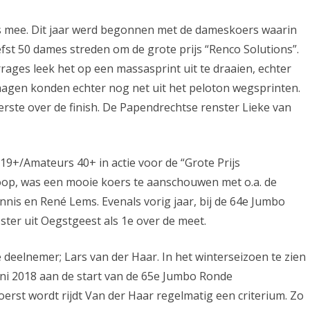
Ronde
rs mee. Dit jaar werd begonnen met de dameskoers waarin
en
st 50 dames streden om de grote prijs “Renco Solutions”.
4mijl
ges leek het op een massasprint uit te draaien, echter
van
hagen konden echter nog net uit het peloton wegsprinten.
erste over de finish. De Papendrechtse renster Lieke van
Papendrecht
9+/Amateurs 40+ in actie voor de “Grote Prijs
mloop, was een mooie koers te aanschouwen met o.a. de
nis en René Lems. Evenals vorig jaar, bij de 64e Jumbo
er uit Oegstgeest als 1e over de meet.
e deelnemer; Lars van der Haar. In het winterseizoen te zien
juni 2018 aan de start van de 65e Jumbo Ronde
oerst wordt rijdt Van der Haar regelmatig een criterium. Zo